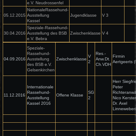
e.V. Neudrossenfel
NationaleRassehund-
05.12.2015
Ausstellung
Jugendklasse
V 3
Kassel
Speziale-Rassehund-
30.04.2016
Ausstellung des BSB
Zwischenklasse
V 4
e.V. Bebra
Speziale-
Rassehund-
Res.-
V
Firmin
04.09.2016
Ausstellung
Zwischenklasse
Anw.Dt.
2
Aertgeerts 
des BSB e.V.
Ch.VDH
Gelsenkirchen
Herr Siegfri
Internationale
Peter
Rassehund-
SG
Richteranwä
11.12.2016
Offene Klasse
Ausstellung
2
Nico Kerste
Kassel 2016
Dr. Axel
Linneweber