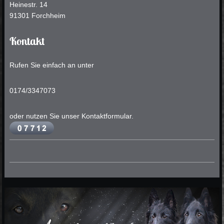
Heinestr.
14
91301
Forchheim
Kontakt
Rufen Sie einfach an unter
0174/3347073
oder nutzen Sie unser Kontaktformular.