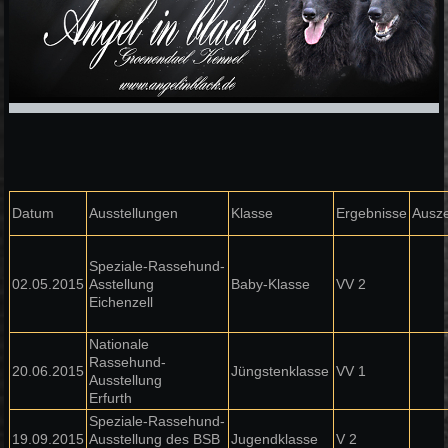
Datum
Ausstellungen
Klasse
Ergebnisse
Ausz
Speziale-Rassehund-
02.05.2015
Asstellung
Baby-Klasse
VV 2
Eichenzell
Nationale
Rassehund-
20.06.2015
Jüngstenklasse
VV 1
Ausstellung
Erfurth
Speziale-Rassehund-
19.09.2015
Ausstellung des BSB
Jugendklasse
V 2